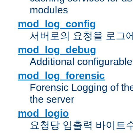
modules
mod_log_config
서버로의 요청을 로그
mod_log_debug
Additional configurabl
mod_log_forensic
Forensic Logging of th
the server
mod_logio
요청당 입출력 바이트