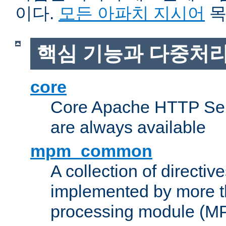
이다.
모든 아파치 지시어
목
핵심 기능과 다중처리
core
Core Apache HTTP Serv
are always available
mpm_common
A collection of directive
implemented by more t
processing module (M