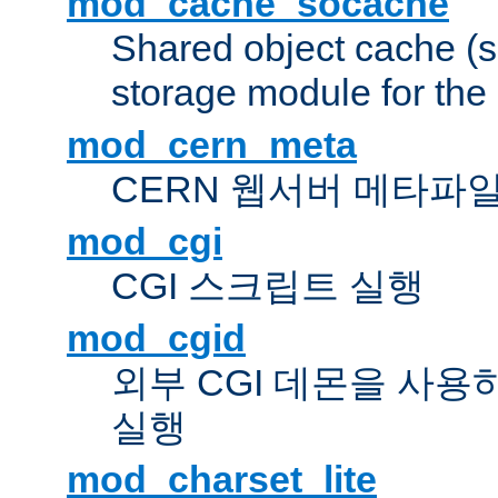
mod_cache_socache
Shared object cache (
storage module for the 
mod_cern_meta
CERN 웹서버 메타파
mod_cgi
CGI 스크립트 실행
mod_cgid
외부 CGI 데몬을 사용
실행
mod_charset_lite