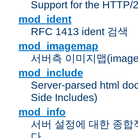
Support for the HTTP/2
mod_ident
RFC 1413 ident 검색
mod_imagemap
서버측 이미지맵(image
mod_include
Server-parsed html do
Side Includes)
mod_info
서버 설정에 대한 종합
다