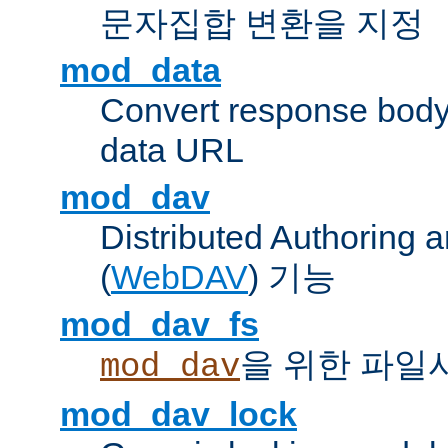
문자집합 변환을 지정
mod_data
Convert response bod
data URL
mod_dav
Distributed Authoring 
(
WebDAV
) 기능
mod_dav_fs
을 위한 파일
mod_dav
mod_dav_lock