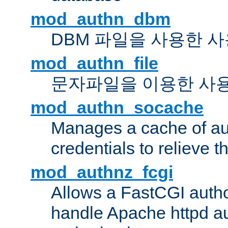
mod_authn_dbm
DBM 파일을 사용한 
mod_authn_file
문자파일을 이용한 사
mod_authn_socache
Manages a cache of au
credentials to relieve 
mod_authnz_fcgi
Allows a FastCGI author
handle Apache httpd au