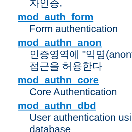
자인증.
mod_auth_form
Form authentication
mod_authn_anon
인증영역에 "익명(anon
접근을 허용한다
mod_authn_core
Core Authentication
mod_authn_dbd
User authentication u
database