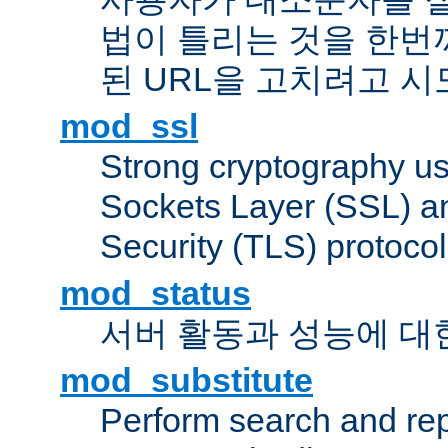
법이 틀리는 것을 한번
된 URL을 고치려고 
mod_ssl
Strong cryptography us
Sockets Layer (SSL) a
Security (TLS) protoco
mod_status
서버 활동과 성능에 대
mod_substitute
Perform search and re