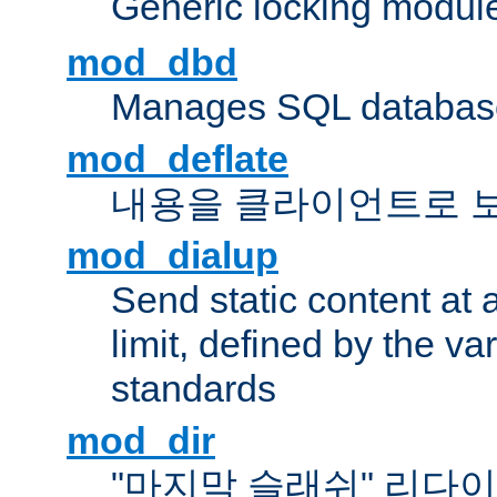
Generic locking modul
mod_dbd
Manages SQL database
mod_deflate
내용을 클라이언트로 
mod_dialup
Send static content at 
limit, defined by the v
standards
mod_dir
"마지막 슬래쉬" 리다